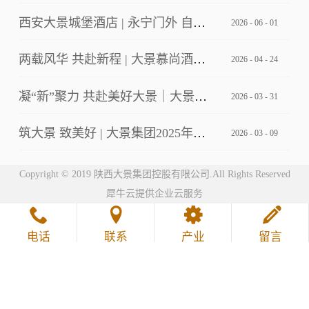
西安大景城堡酒店 | 永宁门外 自成主角
2026
-
06
-
01
两载风华 共赴新程 | 大景慕尚酒店2周年店庆客户答谢会暨草坪婚礼发布
2026
-
04
-
24
凝“新”聚力 共赴美好大景｜大景集团2026年第一期新员工培训
2026
-
03
-
31
筑大景 致美好 | 大景集团2025年工作总结暨2026年工作计划会议
2026
-
03
-
09
Copyright © 2019 陕西大景集团控股有限公司.All Rights Reserved
犀牛云提供企业云服务
电话
联系
产业
留言