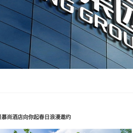
景慕尚酒店向你起春日浪漫邀约