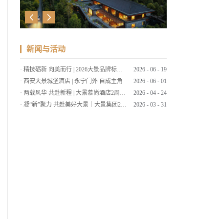
新闻与活动
·
精技砺新 向美而行 | 2026大景品牌标准考核暨服务技能大赛
2026
-
06
-
19
·
西安大景城堡酒店 | 永宁门外 自成主角
2026
-
06
-
01
·
两载风华 共赴新程 | 大景慕尚酒店2周年店庆客户答谢会暨草坪婚礼发布
2026
-
04
-
24
·
凝“新”聚力 共赴美好大景｜大景集团2026年第一期新员工培训
2026
-
03
-
31
·
筑大景 致美好 | 大景集团2025年工作总结暨2026年工作计划会议
2026
-
03
-
09
·
策马扬鞭启新程，同心筑梦绘大景 | 大景集团2026马年新春贺词
2026
-
02
-
15
·
笔墨传情 喜迎马年 | 大景国际新春送福
2026
-
02
-
11
·
“西源大景▪大象杯”2025腾冲围棋赛圆满落幕
2025
-
11
-
26
·
大景慕尚酒店丨云南秋色，醉美腾冲
2025
-
11
-
19
·
弈聚大景丨“西源大景▪大象杯”腾冲2025围棋赛
2025
-
10
-
27
·
四城东方韵 共赏一轮月
2025
-
09
-
30
·
速来！西安大景城堡酒店也太好拍了吧！
2025
-
09
-
01
·
暑假ing～快和大景出发探秘陕北！
2025
-
08
-
12