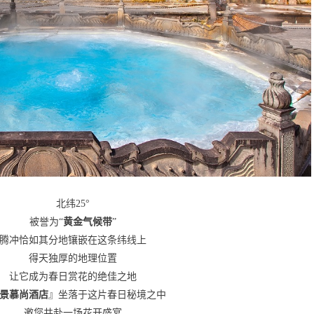
北纬25°
被誉为“
黄金气候带
”
腾冲恰如其分地镶嵌在这条纬线上
得天独厚的地理位置
让它成为春日赏花的绝佳之地
景慕尚酒店
』坐落于这片春日秘境之中
邀您共赴一场花开盛宴