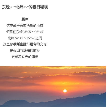
东经98°/北纬25°的春日秘境
腾冲
这座藏于云南西部的小城
坐落在东经98°05′～98°45′
北纬24°38′～25°52′之间
这里是
横断山脉
与
缅甸
的交界
是
火山
与
热海
的故乡
更藏着春天的偏爱