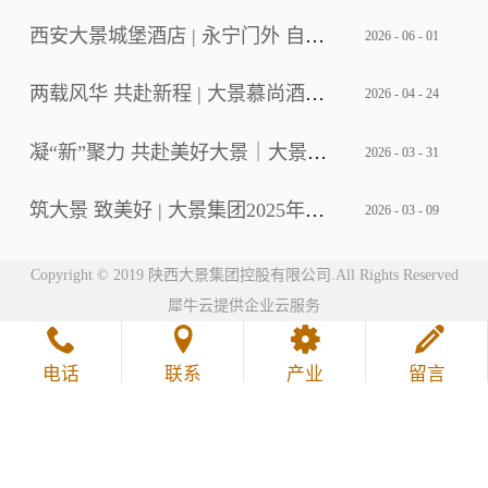
西安大景城堡酒店 | 永宁门外 自成主角
2026
-
06
-
01
两载风华 共赴新程 | 大景慕尚酒店2周年店庆客户答谢会暨草坪婚礼发布
2026
-
04
-
24
凝“新”聚力 共赴美好大景｜大景集团2026年第一期新员工培训
2026
-
03
-
31
筑大景 致美好 | 大景集团2025年工作总结暨2026年工作计划会议
2026
-
03
-
09
Copyright © 2019 陕西大景集团控股有限公司.All Rights Reserved
犀牛云提供企业云服务
电话
联系
产业
留言