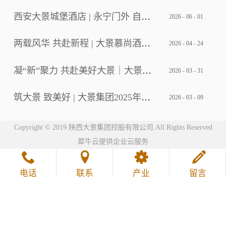
西安大景城堡酒店 | 永宁门外 自成主角
2026
-
06
-
01
两载风华 共赴新程 | 大景慕尚酒店2周年店庆客户答谢会暨草坪婚礼发布
2026
-
04
-
24
凝“新”聚力 共赴美好大景｜大景集团2026年第一期新员工培训
2026
-
03
-
31
筑大景 致美好 | 大景集团2025年工作总结暨2026年工作计划会议
2026
-
03
-
09
Copyright © 2019 陕西大景集团控股有限公司.All Rights Reserved
犀牛云提供企业云服务
电话
联系
产业
留言