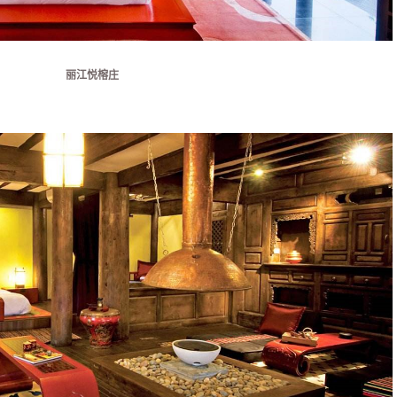
丽江悦榕庄