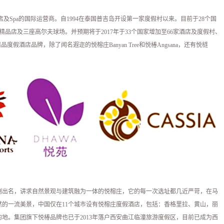
Spa的国际运营商。自1994在泰国普吉岛开设第一家度假村以来。目前于28个国
1间精品店及三座高尔夫球场。并预期将于2017年于33个国家增加至66家酒店及度假村、
品度假酒店品牌，除了闻名遐迩的悦榕庄Banyan Tree和悦椿Angsana，还有悦梿
刻出名，讲求自然景观与建筑融为一体的悦榕庄，它的每一次选址都几近严苛，在马
的一流美景，中国仅在11个城市设有悦榕庄度假酒店，包括：香格里拉、黄山，丽
地。集团旗下悦椿品牌也已于2013年落户西安曲江临潼旅游度假区，目前已成为西