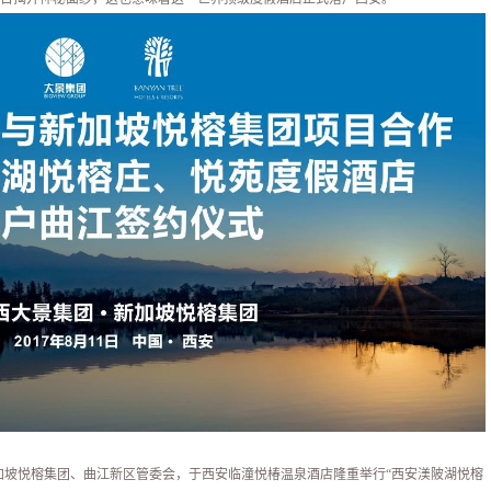
新加坡悦榕集团、曲江新区管委会，于西安临潼悦椿温泉酒店隆重举行“西安渼陂湖悦榕