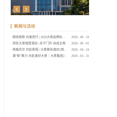
新闻与活动
·
精技砺新 向美而行 | 2026大景品牌标准考核暨服务技能大赛
2026
-
06
-
19
·
西安大景城堡酒店 | 永宁门外 自成主角
2026
-
06
-
01
·
两载风华 共赴新程 | 大景慕尚酒店2周年店庆客户答谢会暨草坪婚礼发布
2026
-
04
-
24
·
凝“新”聚力 共赴美好大景｜大景集团2026年第一期新员工培训
2026
-
03
-
31
·
筑大景 致美好 | 大景集团2025年工作总结暨2026年工作计划会议
2026
-
03
-
09
·
策马扬鞭启新程，同心筑梦绘大景 | 大景集团2026马年新春贺词
2026
-
02
-
15
·
笔墨传情 喜迎马年 | 大景国际新春送福
2026
-
02
-
11
·
“西源大景▪大象杯”2025腾冲围棋赛圆满落幕
2025
-
11
-
26
·
大景慕尚酒店丨云南秋色，醉美腾冲
2025
-
11
-
19
·
弈聚大景丨“西源大景▪大象杯”腾冲2025围棋赛
2025
-
10
-
27
·
四城东方韵 共赏一轮月
2025
-
09
-
30
·
速来！西安大景城堡酒店也太好拍了吧！
2025
-
09
-
01
·
暑假ing～快和大景出发探秘陕北！
2025
-
08
-
12