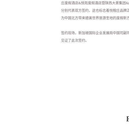
庄度假酒店&悦苑度假酒店暨陕西大景集团
分别代表双方签约，这也标志着悦榕庄品牌
为中国北方带来媲美世界旅游圣地的度假新
签约现场，新加坡国际企业发展局中国司副司
见证了此次签约。