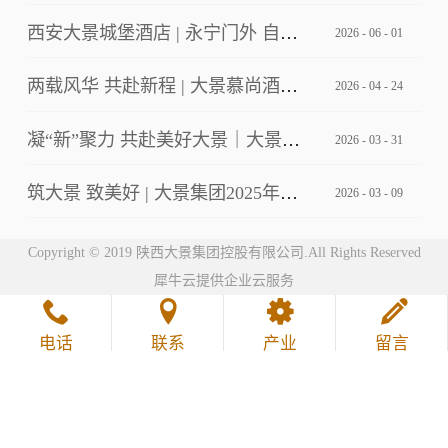
西安大景城堡酒店 | 永宁门外 自成主角
2026
-
06
-
01
两载风华 共赴新程 | 大景慕尚酒店2周年店庆客户答谢会暨草坪婚礼发布
2026
-
04
-
24
凝“新”聚力 共赴美好大景｜大景集团2026年第一期新员工培训
2026
-
03
-
31
筑大景 致美好 | 大景集团2025年工作总结暨2026年工作计划会议
2026
-
03
-
09
Copyright © 2019 陕西大景集团控股有限公司.All Rights Reserved
犀牛云提供企业云服务
电话
联系
产业
留言