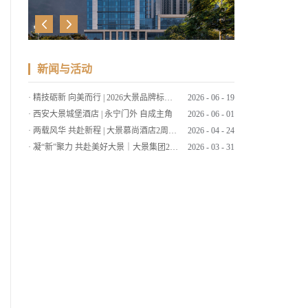
新闻与活动
·
精技砺新 向美而行 | 2026大景品牌标准考核暨服务技能大赛
2026
-
06
-
19
·
西安大景城堡酒店 | 永宁门外 自成主角
2026
-
06
-
01
·
两载风华 共赴新程 | 大景慕尚酒店2周年店庆客户答谢会暨草坪婚礼发布
2026
-
04
-
24
·
凝“新”聚力 共赴美好大景｜大景集团2026年第一期新员工培训
2026
-
03
-
31
·
筑大景 致美好 | 大景集团2025年工作总结暨2026年工作计划会议
2026
-
03
-
09
·
策马扬鞭启新程，同心筑梦绘大景 | 大景集团2026马年新春贺词
2026
-
02
-
15
·
笔墨传情 喜迎马年 | 大景国际新春送福
2026
-
02
-
11
·
“西源大景▪大象杯”2025腾冲围棋赛圆满落幕
2025
-
11
-
26
·
大景慕尚酒店丨云南秋色，醉美腾冲
2025
-
11
-
19
·
弈聚大景丨“西源大景▪大象杯”腾冲2025围棋赛
2025
-
10
-
27
·
四城东方韵 共赏一轮月
2025
-
09
-
30
·
速来！西安大景城堡酒店也太好拍了吧！
2025
-
09
-
01
·
暑假ing～快和大景出发探秘陕北！
2025
-
08
-
12