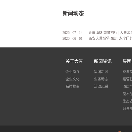
新闻动态
2026
-
07
-
14
2026
-
06
-
01
西安大景城堡酒店 | 永宁门
关于大景
新闻资讯
集团
企业简介
集团新闻
能源
企业文化
业务动态
经营
品牌故事
活动风采
酒店
见木
生态
归景