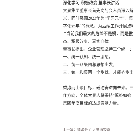
深化学习 积极改变|董事长讲话
大景集团董事长首先向与会人员深入
义，同时强调2023年为“学习元年”
字化元年”的概念，为后续工作开展点
“当前我们最大的危险不是慢，而是傲
态、积极改变、真实自律。
董事长提出，企业管理坚持三个统一
一、统一认知、统一思想。
二、统一从集团总思想出发。
三、统一和集团一个步伐，才能齐步
乘势而上聚目标，砥砺奋进向未来。
作方向，全体大景人将秉持“慎终如始
集团年度目标的达成贡献力量。
上一篇：
情暖冬至 大景满饺香