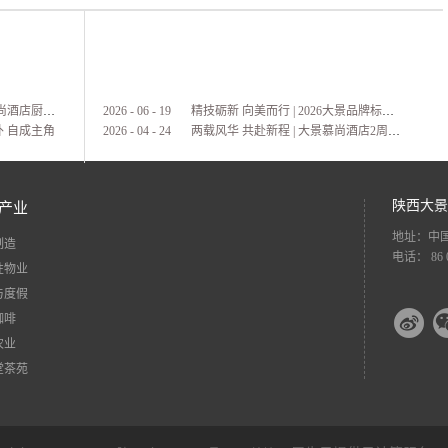
匠造滇味 载誉前行 | 大景慕尚酒店厨师长荣获双金
2026
-
06
-
19
精技砺新 向美而行 | 2026大景品牌标准考核暨服务技能大赛
外 自成主角
2026
-
04
-
24
两载风华 共赴新程 | 大景慕尚酒店2周年店庆客户答谢会暨草坪婚礼发布
陕西大景
产业
地址：中国
制造
电话： 86 0
性物业
与度假
咖啡
农业
堂茶苑