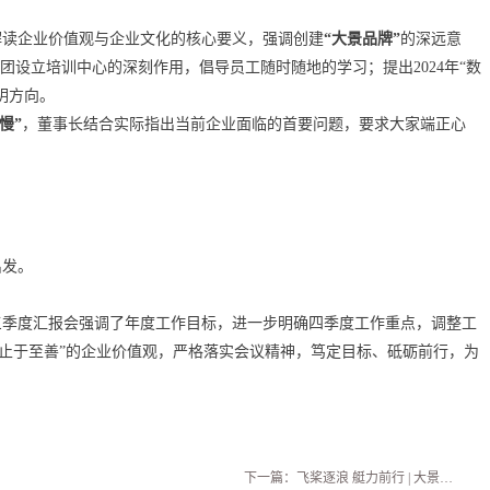
解读企业价值观与企业文化的核心要义，强调创建
“大景品牌”
的深远意
，集团设立培训中心的深刻作用，倡导员工随时随地的学习；提出2024年“数
明方向。
慢”
，董事长结合实际指出当前企业面临的首要问题，要求大家端正心
：
出发。
三季度汇报会强调了年度工作目标，进一步明确四季度工作重点，调整工
 止于至善”的企业价值观，严格落实会议精神，笃定目标、砥砺前行，为
下一篇：
飞桨逐浪 艇力前行 | 大景酒店助力2023全国赛艇锦标赛