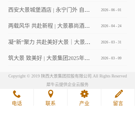
西安大景城堡酒店 | 永宁门外 自成主角
2026
-
06
-
01
两载风华 共赴新程 | 大景慕尚酒店2周年店庆客户答谢会暨草坪婚礼发布
2026
-
04
-
24
凝“新”聚力 共赴美好大景｜大景集团2026年第一期新员工培训
2026
-
03
-
31
筑大景 致美好 | 大景集团2025年工作总结暨2026年工作计划会议
2026
-
03
-
09
Copyright © 2019 陕西大景集团控股有限公司.All Rights Reserved
犀牛云提供企业云服务
电话
联系
产业
留言