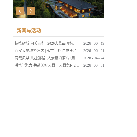
新闻与活动
·
精技砺新 向美而行 | 2026大景品牌标准考核暨服务技能大赛
2026
-
06
-
19
·
西安大景城堡酒店 | 永宁门外 自成主角
2026
-
06
-
01
·
两载风华 共赴新程 | 大景慕尚酒店2周年店庆客户答谢会暨草坪婚礼发布
2026
-
04
-
24
·
凝“新”聚力 共赴美好大景｜大景集团2026年第一期新员工培训
2026
-
03
-
31
·
筑大景 致美好 | 大景集团2025年工作总结暨2026年工作计划会议
2026
-
03
-
09
·
策马扬鞭启新程，同心筑梦绘大景 | 大景集团2026马年新春贺词
2026
-
02
-
15
·
笔墨传情 喜迎马年 | 大景国际新春送福
2026
-
02
-
11
·
“西源大景▪大象杯”2025腾冲围棋赛圆满落幕
2025
-
11
-
26
·
大景慕尚酒店丨云南秋色，醉美腾冲
2025
-
11
-
19
·
弈聚大景丨“西源大景▪大象杯”腾冲2025围棋赛
2025
-
10
-
27
·
四城东方韵 共赏一轮月
2025
-
09
-
30
·
速来！西安大景城堡酒店也太好拍了吧！
2025
-
09
-
01
·
暑假ing～快和大景出发探秘陕北！
2025
-
08
-
12