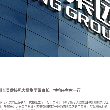
部长吴健接见大景集团董事长、悦榕庄主席一行
长吴健接见大景集团董事长、悦榕庄主席一行。吴部长详细了解了大景集团和新加坡悦榕庄
目。吴部长对大景集团能够为西安引进国际一流的酒店品牌表示赞赏，希望渼陂湖悦