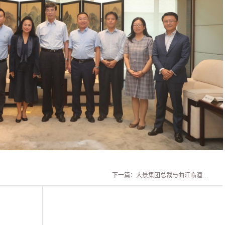
下一篇：
大景集团总裁与曲江临潼管委会签署临潼旅游度假区白鹿观休闲度假村项目