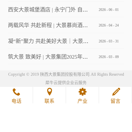
西安大景城堡酒店 | 永宁门外 自成主角
2026
-
06
-
01
两载风华 共赴新程 | 大景慕尚酒店2周年店庆客户答谢会暨草坪婚礼发布
2026
-
04
-
24
凝“新”聚力 共赴美好大景｜大景集团2026年第一期新员工培训
2026
-
03
-
31
筑大景 致美好 | 大景集团2025年工作总结暨2026年工作计划会议
2026
-
03
-
09
Copyright © 2019 陕西大景集团控股有限公司.All Rights Reserved
犀牛云提供企业云服务
电话
联系
产业
留言