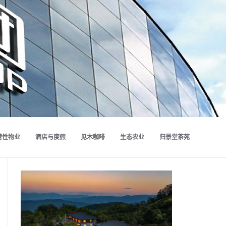
营性物业
酒店与度假
见木咖啡
生态农业
归景堂茶苑
上一
篇：