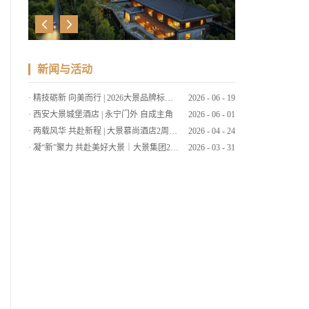
无
新闻与活动
下一
·
精技砺新 向美而行 | 2026大景品牌标准考核暨服务技能大赛
2026
-
06
-
19
·
西安大景城堡酒店 | 永宁门外 自成主角
2026
-
06
-
01
·
两载风华 共赴新程 | 大景慕尚酒店2周年店庆客户答谢会暨草坪婚礼发布
2026
-
04
-
24
篇：
·
凝“新”聚力 共赴美好大景｜大景集团2026年第一期新员工培训
2026
-
03
-
31
·
筑大景 致美好 | 大景集团2025年工作总结暨2026年工作计划会议
2026
-
03
-
09
·
策马扬鞭启新程，同心筑梦绘大景 | 大景集团2026马年新春贺词
2026
-
02
-
15
大景
·
笔墨传情 喜迎马年 | 大景国际新春送福
2026
-
02
-
11
·
“西源大景▪大象杯”2025腾冲围棋赛圆满落幕
2025
-
11
-
26
·
大景慕尚酒店丨云南秋色，醉美腾冲
2025
-
11
-
19
酒店
·
弈聚大景丨“西源大景▪大象杯”腾冲2025围棋赛
2025
-
10
-
27
·
四城东方韵 共赏一轮月
2025
-
09
-
30
·
速来！西安大景城堡酒店也太好拍了吧！
2025
-
09
-
01
管理
·
暑假ing～快和大景出发探秘陕北！
2025
-
08
-
12