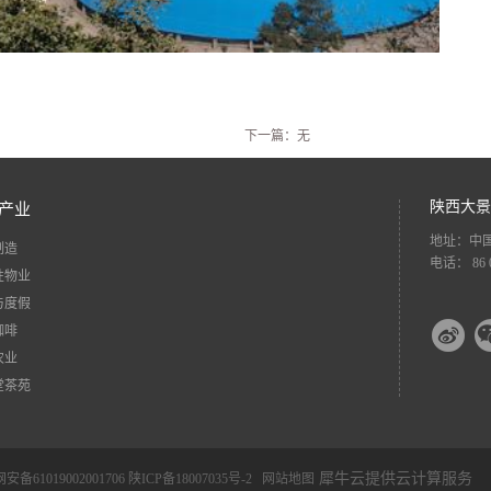
下一篇：无
陕西大景
产业
地址：中国
制造
电话： 86 0
性物业
与度假
咖啡
农业
堂茶苑
犀牛云提供云计算服务
备61019002001706
陕ICP备18007035号-2
网站地图