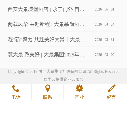
西安大景城堡酒店 | 永宁门外 自成主角
2026
-
06
-
01
两载风华 共赴新程 | 大景慕尚酒店2周年店庆客户答谢会暨草坪婚礼发布
2026
-
04
-
24
凝“新”聚力 共赴美好大景｜大景集团2026年第一期新员工培训
2026
-
03
-
31
筑大景 致美好 | 大景集团2025年工作总结暨2026年工作计划会议
2026
-
03
-
09
Copyright © 2019 陕西大景集团控股有限公司.All Rights Reserved
犀牛云提供企业云服务
电话
联系
产业
留言