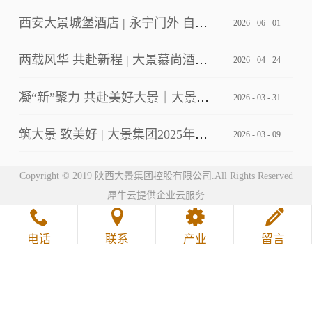
西安大景城堡酒店 | 永宁门外 自成主角
2026
-
06
-
01
两载风华 共赴新程 | 大景慕尚酒店2周年店庆客户答谢会暨草坪婚礼发布
2026
-
04
-
24
凝“新”聚力 共赴美好大景｜大景集团2026年第一期新员工培训
2026
-
03
-
31
筑大景 致美好 | 大景集团2025年工作总结暨2026年工作计划会议
2026
-
03
-
09
Copyright © 2019 陕西大景集团控股有限公司.All Rights Reserved
犀牛云提供企业云服务
电话
联系
产业
留言