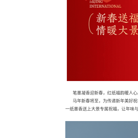
笔墨凝香迎新春，红纸福韵暖人心
马年新春将至，为传递新年美好祝福
一纸墨香送上大景专属祝福，让年味