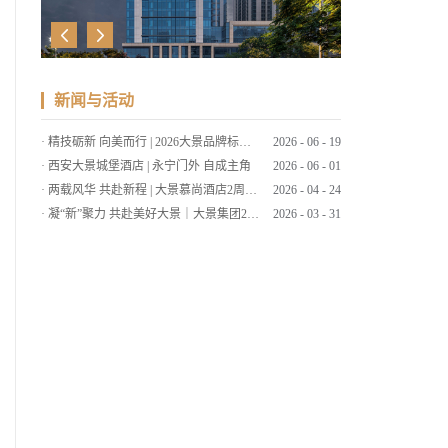
新闻与活动
·
西安大景城堡酒店 | 永宁门外 自成主角
2026
-
06
-
01
·
两载风华 共赴新程 | 大景慕尚酒店2周年店庆客户答谢会暨草坪婚礼发布
2026
-
04
-
24
·
凝“新”聚力 共赴美好大景｜大景集团2026年第一期新员工培训
2026
-
03
-
31
·
筑大景 致美好 | 大景集团2025年工作总结暨2026年工作计划会议
2026
-
03
-
09
·
策马扬鞭启新程，同心筑梦绘大景 | 大景集团2026马年新春贺词
2026
-
02
-
15
·
笔墨传情 喜迎马年 | 大景国际新春送福
2026
-
02
-
11
·
“西源大景▪大象杯”2025腾冲围棋赛圆满落幕
2025
-
11
-
26
·
大景慕尚酒店丨云南秋色，醉美腾冲
2025
-
11
-
19
·
弈聚大景丨“西源大景▪大象杯”腾冲2025围棋赛
2025
-
10
-
27
·
四城东方韵 共赏一轮月
2025
-
09
-
30
·
速来！西安大景城堡酒店也太好拍了吧！
2025
-
09
-
01
·
暑假ing～快和大景出发探秘陕北！
2025
-
08
-
12
·
“走，到腾冲吃jier克！”丨大景慕尚酒店喊你来避暑吃菌啦~
2025
-
07
-
28