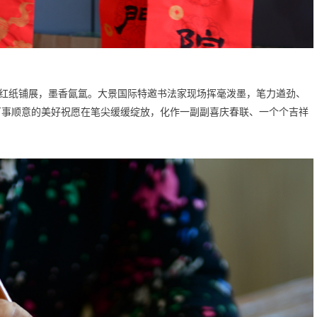
红纸铺展，墨香氤氲。大景国际特邀书法家现场挥毫泼墨，笔力遒劲、
万事顺意的美好祝愿在笔尖缓缓绽放，化作一副副喜庆春联、一个个吉祥