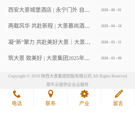
西安大景城堡酒店 | 永宁门外 自成主角
2026
-
06
-
01
两载风华 共赴新程 | 大景慕尚酒店2周年店庆客户答谢会暨草坪婚礼发布
2026
-
04
-
24
凝“新”聚力 共赴美好大景｜大景集团2026年第一期新员工培训
2026
-
03
-
31
筑大景 致美好 | 大景集团2025年工作总结暨2026年工作计划会议
2026
-
03
-
09
Copyright © 2019 陕西大景集团控股有限公司.All Rights Reserved
犀牛云提供企业云服务
电话
联系
产业
留言