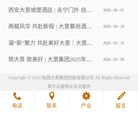
西安大景城堡酒店 | 永宁门外 自成主角
2026
-
06
-
01
两载风华 共赴新程 | 大景慕尚酒店2周年店庆客户答谢会暨草坪婚礼发布
2026
-
04
-
24
凝“新”聚力 共赴美好大景｜大景集团2026年第一期新员工培训
2026
-
03
-
31
筑大景 致美好 | 大景集团2025年工作总结暨2026年工作计划会议
2026
-
03
-
09
Copyright © 2019 陕西大景集团控股有限公司.All Rights Reserved
犀牛云提供企业云服务
电话
联系
产业
留言